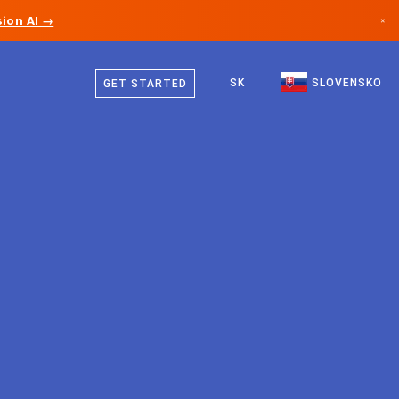
ion AI →
×
Slovenčina
Kanada
Angličtina
SK
SLOVENSKO
GET STARTED
Nemecko
Lichtenštajnsko
Nórsko
Japonsko
Bulharsko
Chorvátsko
Litva
Čierna Hora