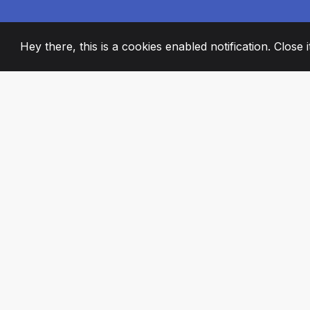
Hey there, this is a cookies enabled notification. Close 
2008
+
ESTABLISHED
PASSIONATE TE