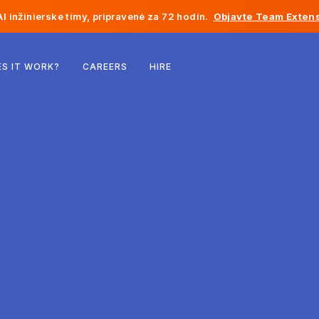
I inžinierske tímy, pripravené za 72 hodín.
Objavte Team Extens
Belgicko
S IT WORK?
CAREERS
HIRE
Francúzsko
Írsko
Holandsko
Švajčiarsko
Spojené štáty
Bosna a Hercegovina
Estónsko
Lotyšsko
Moldavsko