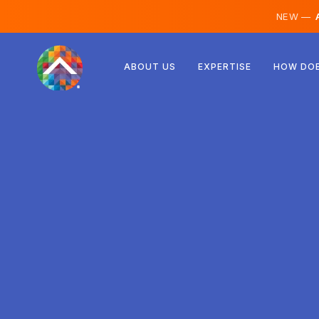
NEW —
A
Rakúsko
ABOUT US
EXPERTISE
HOW DOE
Fínsko
Island
Luxembursko
Švédsko
Spojené kráľovstvo
Albánsko
Česko
Maďarsko
Severné Macedónsko