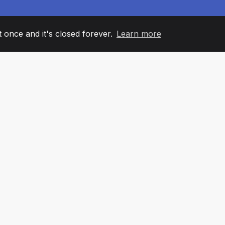
it once and it's closed forever.
Learn more
60
+36
7
AM MEMBERS
COUNTRIES
OFFIC