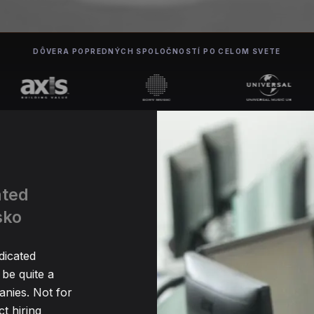
DÔVERA POPREDNÝCH SPOLOČNOSTÍ PO CELOM SVETE
ated
sko
dicated
be quite a
nies. Not for
t hiring