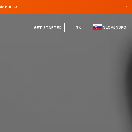
ion AI →
×
Slovenčina
Kanada
Angličtina
SK
SLOVENSKO
GET STARTED
Nemecko
Lichtenštajnsko
Nórsko
Japonsko
Bulharsko
Chorvátsko
Litva
Čierna Hora