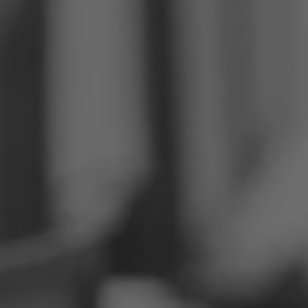
Filipíny
Srbsko
Ukrajina