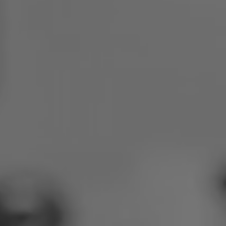
Poľsko
Slovinsko
Vietnam