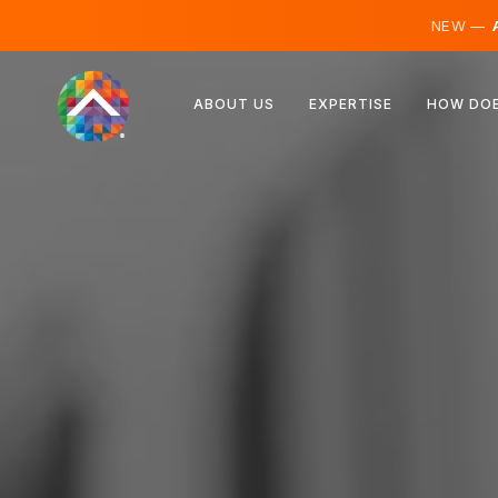
NEW —
A
Rakúsko
ABOUT US
EXPERTISE
HOW DOE
Fínsko
Island
Luxembursko
Švédsko
Spojené kráľovstvo
Albánsko
Česko
Maďarsko
Severné Macedónsko