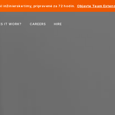
I inžinierske tímy, pripravené za 72 hodín.
Objavte Team Extens
Belgicko
S IT WORK?
CAREERS
HIRE
Francúzsko
Írsko
Holandsko
Švajčiarsko
Spojené štáty
Bosna a Hercegovina
Estónsko
Lotyšsko
Moldavsko