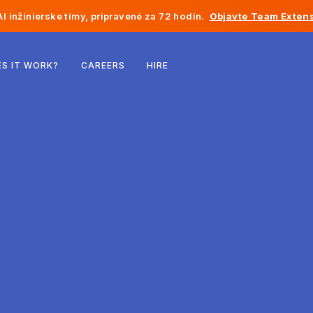
I inžinierske tímy, pripravené za 72 hodín.
Objavte Team Extens
Belgicko
S IT WORK?
CAREERS
HIRE
Francúzsko
Írsko
Holandsko
Švajčiarsko
Spojené štáty
Bosna a Hercegovina
Estónsko
Lotyšsko
Moldavsko