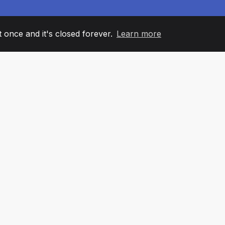
it once and it's closed forever.
Learn more
60
+36
7
AM MEMBERS
COUNTRIES
OFFIC