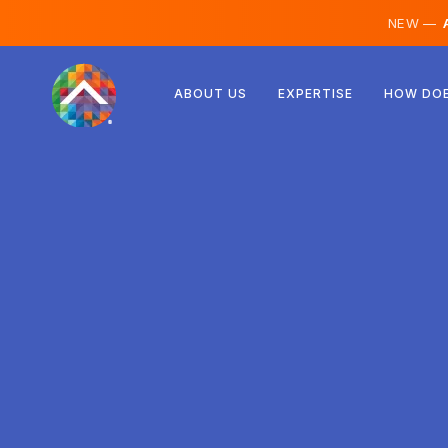
NEW —
A
Rakúsko
ABOUT US
EXPERTISE
HOW DOE
Fínsko
Island
Luxembursko
Švédsko
Spojené kráľovstvo
Albánsko
Česko
Maďarsko
Severné Macedónsko