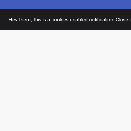
Hey there, this is a cookies enabled notification. Close 
2008
+
ESTABLISHED
PASSIONATE TE