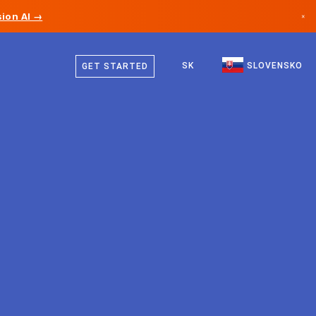
ion AI →
×
Slovenčina
Kanada
Angličtina
SK
SLOVENSKO
GET STARTED
Nemecko
Lichtenštajnsko
Nórsko
Japonsko
Bulharsko
Chorvátsko
Litva
Čierna Hora