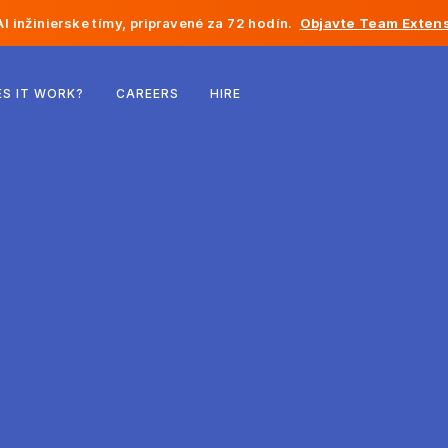
I inžinierske tímy, pripravené za 72 hodín.
Objavte Team Extens
Belgicko
S IT WORK?
CAREERS
HIRE
Francúzsko
Írsko
Holandsko
Švajčiarsko
Spojené štáty
Bosna a Hercegovina
Estónsko
Lotyšsko
Moldavsko