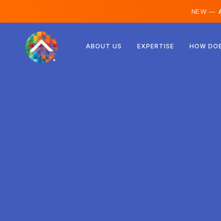
NEW —
A
Rakúsko
ABOUT US
EXPERTISE
HOW DOE
Fínsko
Island
Luxembursko
Švédsko
Spojené kráľovstvo
Albánsko
Česko
Maďarsko
Severné Macedónsko