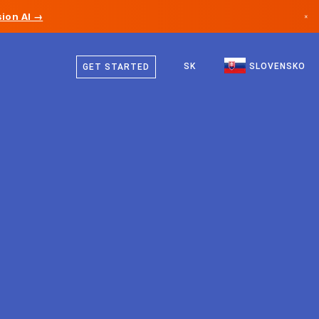
ion AI →
×
Slovenčina
Kanada
Angličtina
SK
SLOVENSKO
GET STARTED
Nemecko
Lichtenštajnsko
Nórsko
Japonsko
Bulharsko
Chorvátsko
Litva
Čierna Hora