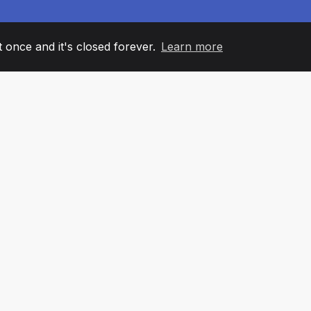
it once and it's closed forever.
Learn more
60
+36
7
AM MEMBERS
COUNTRIES
OFFIC