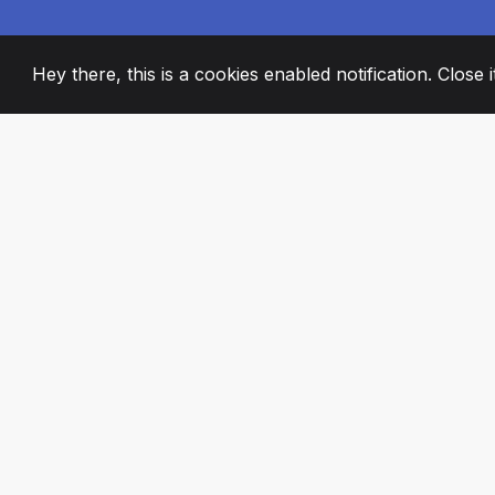
Hey there, this is a cookies enabled notification. Close 
2008
+
ESTABLISHED
PASSIONATE TE