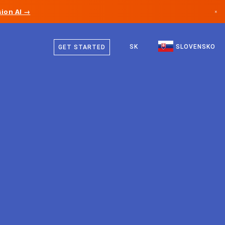
ion AI →
×
Slovenčina
Kanada
Angličtina
SK
SLOVENSKO
GET STARTED
Nemecko
Lichtenštajnsko
Nórsko
Japonsko
Bulharsko
Chorvátsko
Litva
Čierna Hora