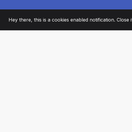
Hey there, this is a cookies enabled notification. Close 
2008
+
ESTABLISHED
PASSIONATE TE