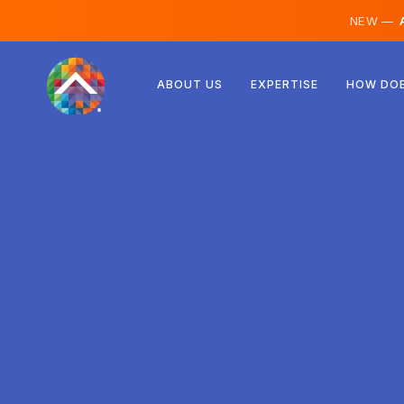
NEW —
A
Rakúsko
ABOUT US
EXPERTISE
HOW DOE
Fínsko
Island
Luxembursko
Švédsko
Spojené kráľovstvo
Albánsko
Česko
Maďarsko
Severné Macedónsko