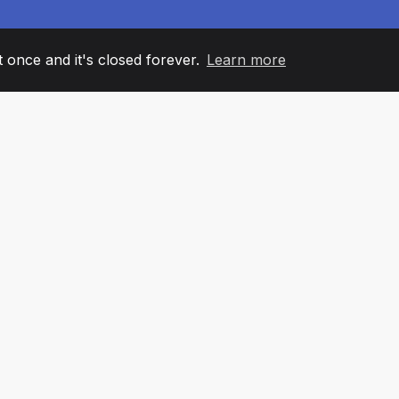
it once and it's closed forever.
Learn more
60
+36
7
AM MEMBERS
COUNTRIES
OFFIC