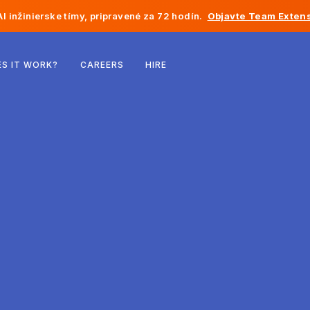
I inžinierske tímy, pripravené za 72 hodín.
Objavte Team Extens
Belgicko
S IT WORK?
CAREERS
HIRE
Francúzsko
Írsko
Holandsko
Švajčiarsko
Spojené štáty
Bosna a Hercegovina
Estónsko
Lotyšsko
Moldavsko