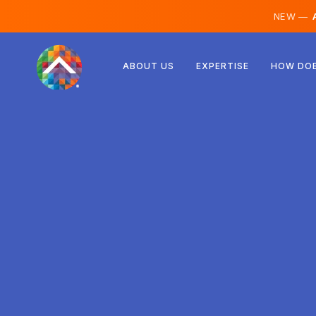
NEW —
A
Rakúsko
ABOUT US
EXPERTISE
HOW DOE
Fínsko
Island
Luxembursko
Švédsko
Spojené kráľovstvo
Albánsko
Česko
Maďarsko
Severné Macedónsko