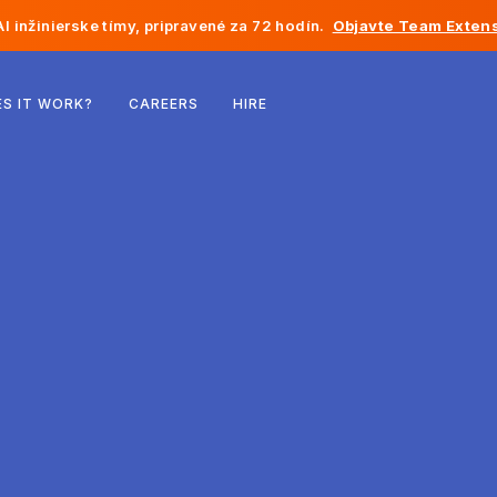
I inžinierske tímy, pripravené za 72 hodín.
Objavte Team Extens
Belgicko
S IT WORK?
CAREERS
HIRE
Francúzsko
Írsko
Holandsko
Švajčiarsko
Spojené štáty
Bosna a Hercegovina
Estónsko
Lotyšsko
Moldavsko