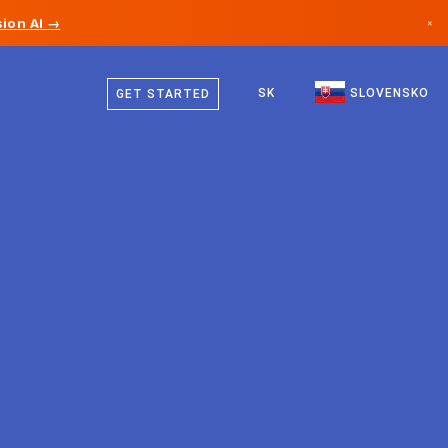
ion AI →
×
Slovenčina
Kanada
Angličtina
SK
SLOVENSKO
GET STARTED
Nemecko
Lichtenštajnsko
Nórsko
Japonsko
Bulharsko
Chorvátsko
Litva
Čierna Hora