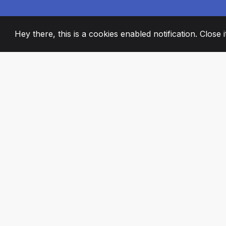
Hey there, this is a cookies enabled notification. Close 
2008
+
ESTABLISHED
PASSIONATE TE