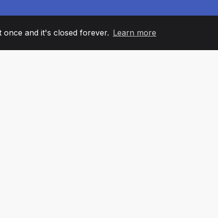
it once and it's closed forever.
Learn more
60
+36
7
AM MEMBERS
COUNTRIES
OFFIC