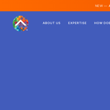
NEW —
A
Rakúsko
ABOUT US
EXPERTISE
HOW DOE
Fínsko
Island
Luxembursko
Švédsko
Spojené kráľovstvo
Albánsko
Česko
Maďarsko
Severné Macedónsko