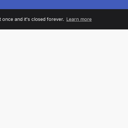
it once and it's closed forever.
Learn more
60
+36
7
AM MEMBERS
COUNTRIES
OFFIC