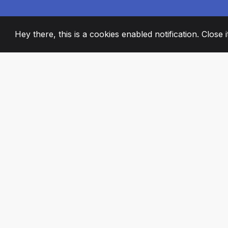
Hey there, this is a cookies enabled notification. Close 
2008
+
ESTABLISHED
PASSIONATE TE