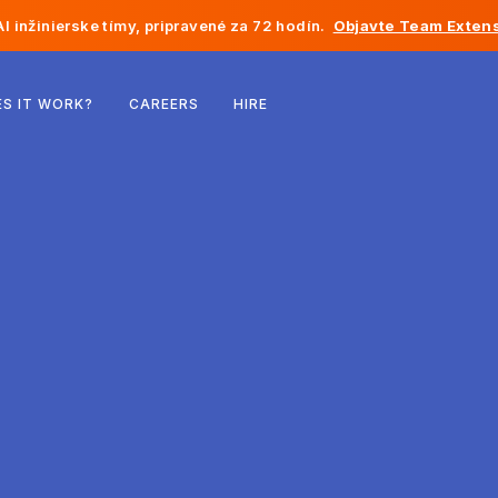
I inžinierske tímy, pripravené za 72 hodín.
Objavte Team Extens
Belgicko
S IT WORK?
CAREERS
HIRE
Francúzsko
Írsko
Holandsko
Švajčiarsko
Spojené štáty
Bosna a Hercegovina
Estónsko
Lotyšsko
Moldavsko