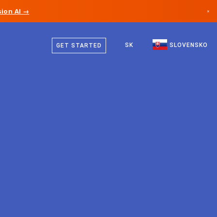
ion AI →
×
Slovenčina
Kanada
Angličtina
SK
SLOVENSKO
GET STARTED
Nemecko
Lichtenštajnsko
Nórsko
Japonsko
Bulharsko
Chorvátsko
Litva
Čierna Hora