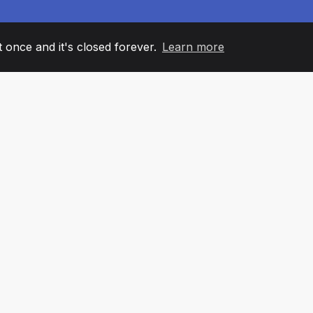
it once and it's closed forever.
Learn more
60
+36
7
AM MEMBERS
COUNTRIES
OFFIC