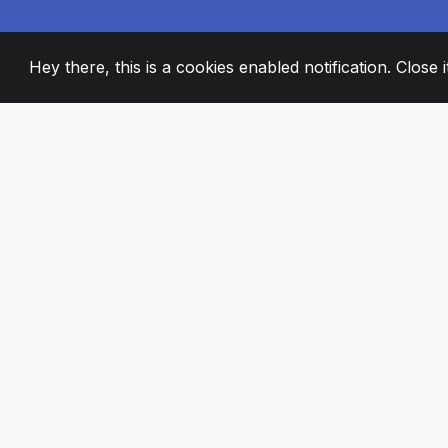
Hey there, this is a cookies enabled notification. Close 
2008
+
ESTABLISHED
PASSIONATE TE