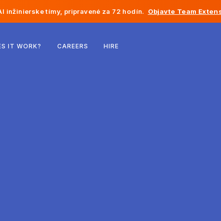
I inžinierske tímy, pripravené za 72 hodín.
Objavte Team Extens
Belgicko
S IT WORK?
CAREERS
HIRE
Francúzsko
Írsko
Holandsko
Švajčiarsko
Spojené štáty
Bosna a Hercegovina
Estónsko
Lotyšsko
Moldavsko