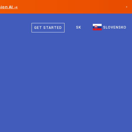
ion AI →
×
Slovenčina
Kanada
Angličtina
SK
SLOVENSKO
GET STARTED
Nemecko
Lichtenštajnsko
Nórsko
Japonsko
Bulharsko
Chorvátsko
Litva
Čierna Hora