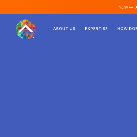
NEW —
A
Rakúsko
ABOUT US
EXPERTISE
HOW DOE
Fínsko
Island
Luxembursko
Švédsko
Spojené kráľovstvo
Albánsko
Česko
Maďarsko
Severné Macedónsko