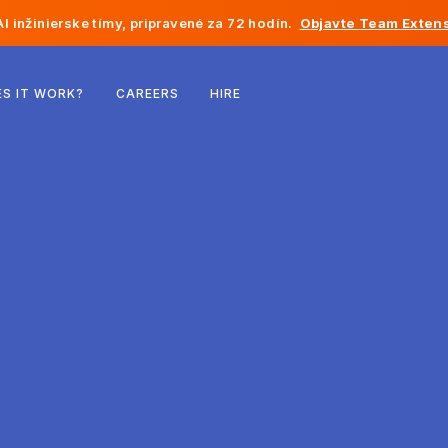
I inžinierske tímy, pripravené za 72 hodín.
Objavte Team Extens
Belgicko
S IT WORK?
CAREERS
HIRE
Francúzsko
Írsko
Holandsko
Švajčiarsko
Spojené štáty
Bosna a Hercegovina
Estónsko
Lotyšsko
Moldavsko