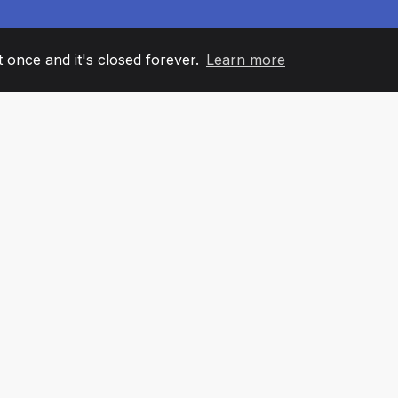
it once and it's closed forever.
Learn more
60
+36
7
AM MEMBERS
COUNTRIES
OFFIC