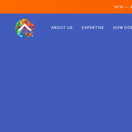
NEW —
A
Rakúsko
ABOUT US
EXPERTISE
HOW DOE
Fínsko
Island
Luxembursko
Švédsko
Spojené kráľovstvo
Albánsko
Česko
Maďarsko
Severné Macedónsko