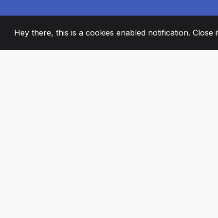
Hey there, this is a cookies enabled notification. Close 
2008
+
ESTABLISHED
PASSIONATE TE