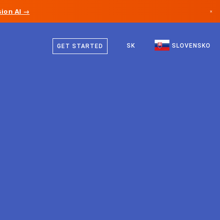
ion AI →
×
Slovenčina
Kanada
Angličtina
SK
SLOVENSKO
GET STARTED
Nemecko
Lichtenštajnsko
Nórsko
Japonsko
Bulharsko
Chorvátsko
Litva
Čierna Hora