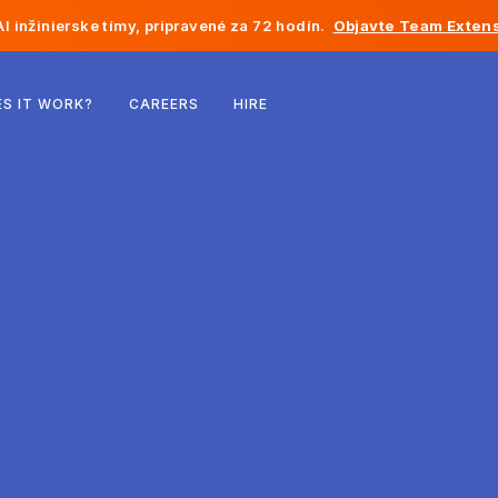
I inžinierske tímy, pripravené za 72 hodín.
Objavte Team Extens
Belgicko
S IT WORK?
CAREERS
HIRE
Francúzsko
Írsko
Holandsko
Švajčiarsko
Spojené štáty
Bosna a Hercegovina
Estónsko
Lotyšsko
Moldavsko