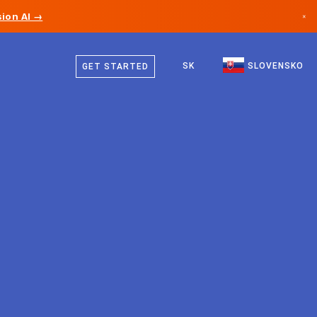
ion AI →
×
Slovenčina
Kanada
Angličtina
SK
SLOVENSKO
GET STARTED
Nemecko
Lichtenštajnsko
Nórsko
Japonsko
Bulharsko
Chorvátsko
Litva
Čierna Hora