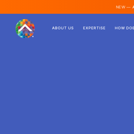
NEW —
A
Rakúsko
ABOUT US
EXPERTISE
HOW DOE
Fínsko
Island
Luxembursko
Švédsko
Spojené kráľovstvo
Albánsko
Česko
Maďarsko
Severné Macedónsko