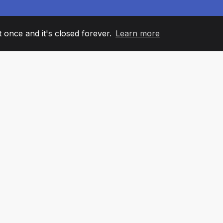
it once and it's closed forever.
Learn more
60
+36
7
AM MEMBERS
COUNTRIES
OFFIC