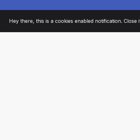
Hey there, this is a cookies enabled notification. Close 
2008
+
ESTABLISHED
PASSIONATE TE