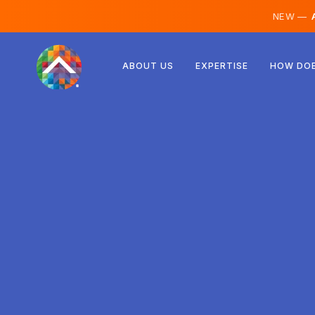
NEW —
A
Rakúsko
ABOUT US
EXPERTISE
HOW DOE
Fínsko
Island
Luxembursko
Švédsko
Spojené kráľovstvo
Albánsko
Česko
Maďarsko
Severné Macedónsko