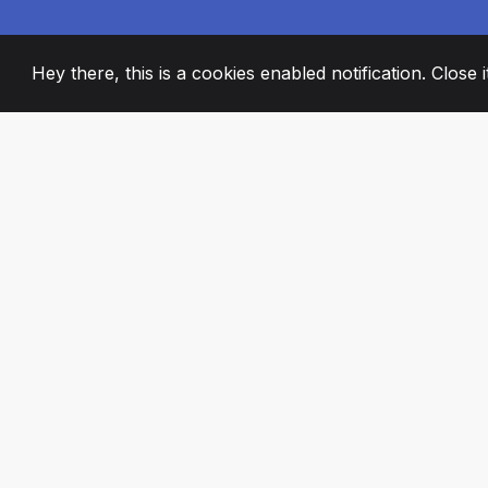
Hey there, this is a cookies enabled notification. Close 
2008
+
ESTABLISHED
PASSIONATE TE