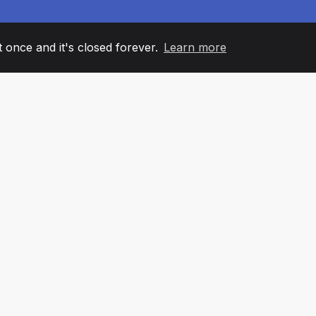
it once and it's closed forever.
Learn more
60
+36
7
AM MEMBERS
COUNTRIES
OFFIC