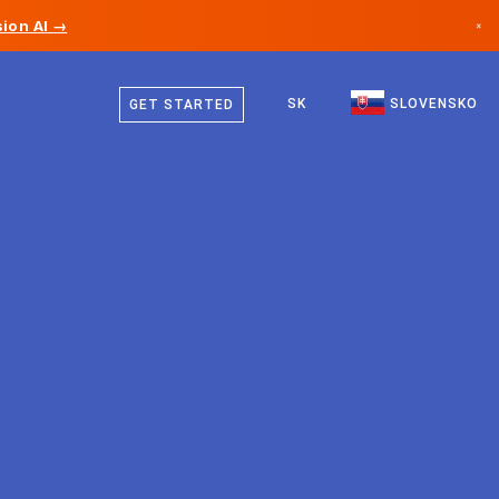
ion AI →
×
Slovenčina
Kanada
Angličtina
SK
SLOVENSKO
GET STARTED
Nemecko
Lichtenštajnsko
Nórsko
Japonsko
Bulharsko
Chorvátsko
Litva
Čierna Hora