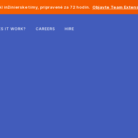
I inžinierske tímy, pripravené za 72 hodín.
Objavte Team Extens
Belgicko
S IT WORK?
CAREERS
HIRE
Francúzsko
Írsko
Holandsko
Švajčiarsko
Spojené štáty
Bosna a Hercegovina
Estónsko
Lotyšsko
Moldavsko