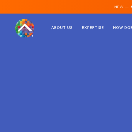
NEW —
A
Rakúsko
ABOUT US
EXPERTISE
HOW DOE
Fínsko
Island
Luxembursko
Švédsko
Spojené kráľovstvo
Albánsko
Česko
Maďarsko
Severné Macedónsko