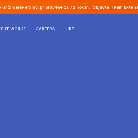
I inžinierske tímy, pripravené za 72 hodín.
Objavte Team Extens
Belgicko
S IT WORK?
CAREERS
HIRE
Francúzsko
Írsko
Holandsko
Švajčiarsko
Spojené štáty
Bosna a Hercegovina
Estónsko
Lotyšsko
Moldavsko