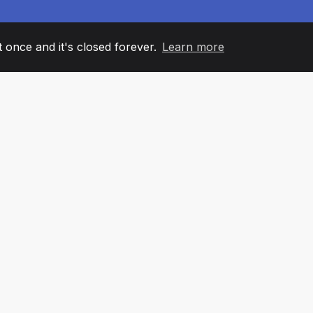
it once and it's closed forever.
Learn more
60
+36
7
AM MEMBERS
COUNTRIES
OFFIC