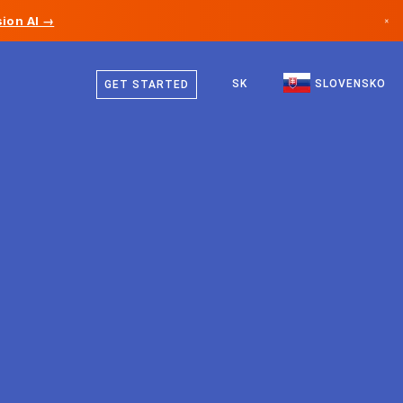
ion AI →
×
Slovenčina
Kanada
Angličtina
SK
SLOVENSKO
GET STARTED
Nemecko
Lichtenštajnsko
Nórsko
Japonsko
Bulharsko
Chorvátsko
Litva
Čierna Hora