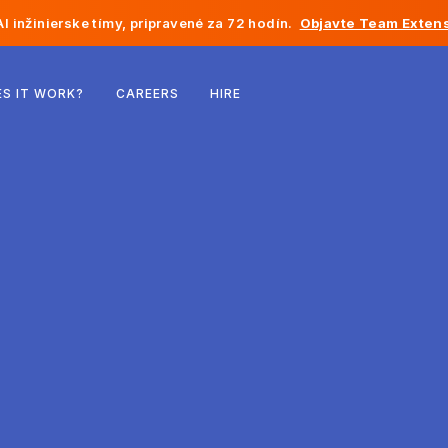
I inžinierske tímy, pripravené za 72 hodín.
Objavte Team Extens
Belgicko
S IT WORK?
CAREERS
HIRE
Francúzsko
Írsko
Holandsko
Švajčiarsko
Spojené štáty
Bosna a Hercegovina
Estónsko
Lotyšsko
Moldavsko