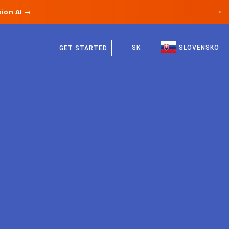
ion AI →
×
Slovenčina
Kanada
Angličtina
SK
SLOVENSKO
GET STARTED
Nemecko
Lichtenštajnsko
Nórsko
Japonsko
Bulharsko
Chorvátsko
Litva
Čierna Hora