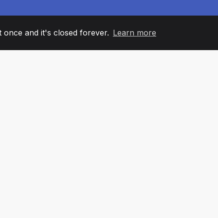
it once and it's closed forever.
Learn more
60
+36
7
AM MEMBERS
COUNTRIES
OFFIC