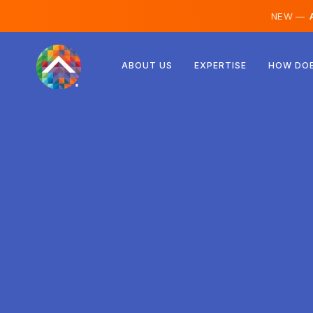
NEW —
A
Rakúsko
ABOUT US
EXPERTISE
HOW DOE
Fínsko
Island
Luxembursko
Švédsko
Spojené kráľovstvo
Albánsko
Česko
Maďarsko
Severné Macedónsko