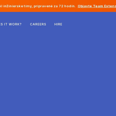
I inžinierske tímy, pripravené za 72 hodín.
Objavte Team Extens
Belgicko
S IT WORK?
CAREERS
HIRE
Francúzsko
Írsko
Holandsko
Švajčiarsko
Spojené štáty
Bosna a Hercegovina
Estónsko
Lotyšsko
Moldavsko