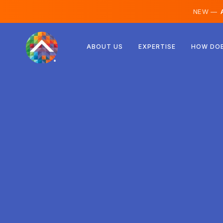
NEW —
A
Rakúsko
ABOUT US
EXPERTISE
HOW DOE
Fínsko
Island
Luxembursko
Švédsko
Spojené kráľovstvo
Albánsko
Česko
Maďarsko
Severné Macedónsko