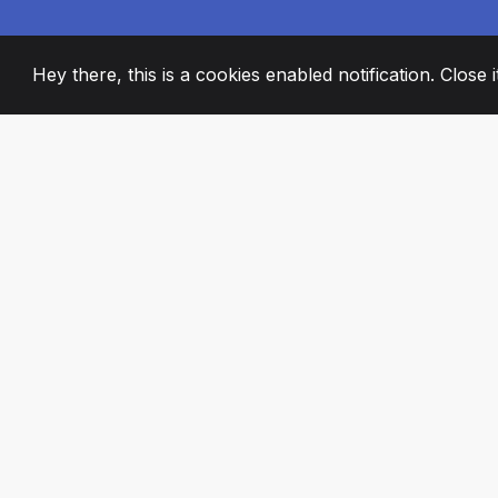
Hey there, this is a cookies enabled notification. Close 
2008
+
ESTABLISHED
PASSIONATE TE