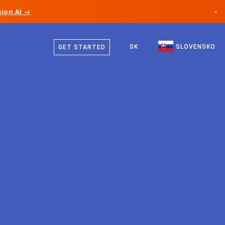
ion AI →
×
Slovenčina
Kanada
Angličtina
SK
SLOVENSKO
GET STARTED
Nemecko
Lichtenštajnsko
Nórsko
Japonsko
Bulharsko
Chorvátsko
Litva
Čierna Hora