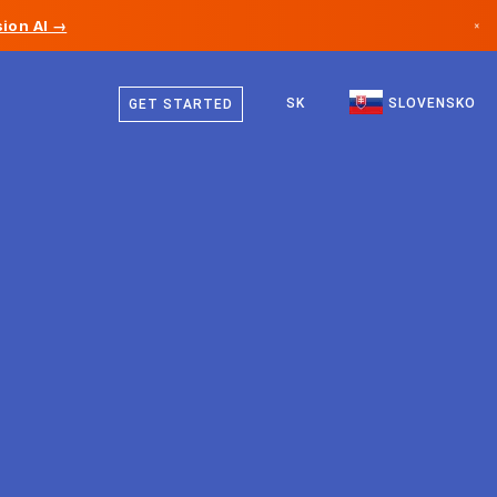
ion AI →
×
Slovenčina
Kanada
Angličtina
SK
SLOVENSKO
GET STARTED
Nemecko
Lichtenštajnsko
Nórsko
Japonsko
Bulharsko
Chorvátsko
Litva
Čierna Hora