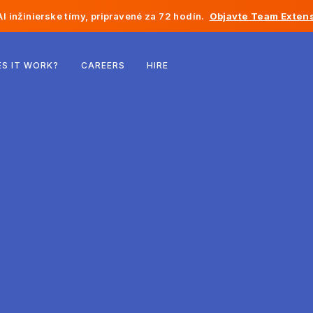
I inžinierske tímy, pripravené za 72 hodín.
Objavte Team Extens
Belgicko
S IT WORK?
CAREERS
HIRE
Francúzsko
Írsko
Holandsko
Švajčiarsko
Spojené štáty
Bosna a Hercegovina
Estónsko
Lotyšsko
Moldavsko