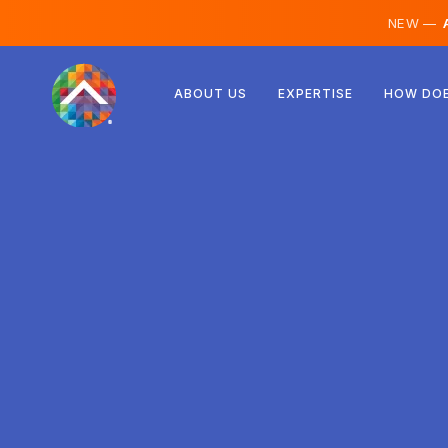
NEW —
A
Rakúsko
ABOUT US
EXPERTISE
HOW DOE
Fínsko
Island
Luxembursko
Švédsko
Spojené kráľovstvo
Albánsko
Česko
Maďarsko
Severné Macedónsko