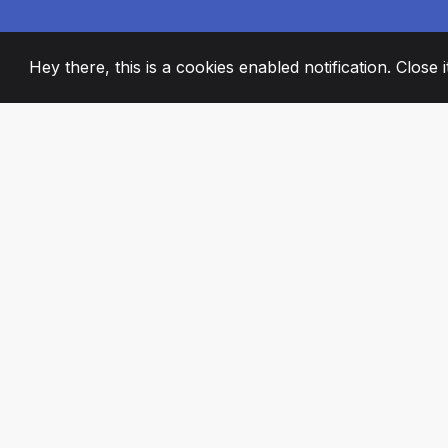
Hey there, this is a cookies enabled notification. Close 
2008
+
ESTABLISHED
PASSIONATE TE