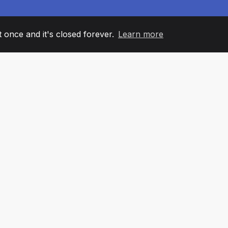
it once and it's closed forever.
Learn more
60
+36
7
AM MEMBERS
COUNTRIES
OFFIC